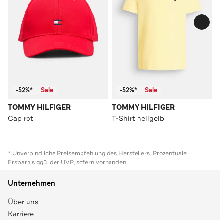
-52%*
Sale
-52%*
Sale
TOMMY HILFIGER
TOMMY HILFIGER
Cap rot
T-Shirt hellgelb
* Unverbindliche Preisempfehlung des Herstellers. Prozentuale
Ersparnis ggü. der UVP, sofern vorhanden
Unternehmen
Über uns
Karriere