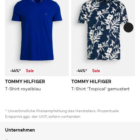
-44%*
Sale
-44%*
Sale
TOMMY HILFIGER
TOMMY HILFIGER
T-Shirt royalblau
T-Shirt 'Tropical' gemustert
* Unverbindliche Preisempfehlung des Herstellers. Prozentuale
Ersparnis ggü. der UVP, sofern vorhanden
Unternehmen