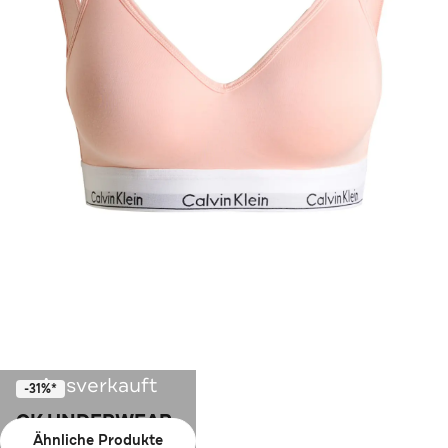
Ausverkauft
-31%*
CK UNDERWEAR
Ähnliche Produkte
Bustier apricot