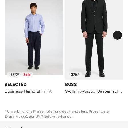
-57%*
Sale
-37%*
SELECTED
BOSS
Business-Hemd Slim Fit
Wollmix-Anzug 'Jasper' schwarz
* Unverbindliche Preisempfehlung des Herstellers. Prozentuale
Ersparnis ggü. der UVP, sofern vorhanden