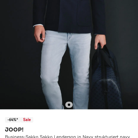
-64%*
Sale
JOOP!
Business-Sakko Sakko Lenderson in Navy strukturiert navy