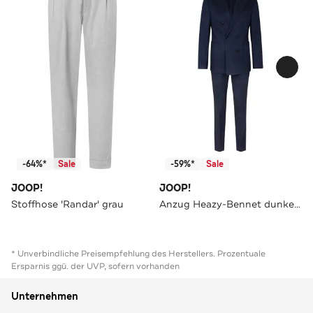
-64%*
Sale
-59%*
Sale
JOOP!
JOOP!
Stoffhose 'Randar' grau
Anzug Heazy-Bennet dunkelblau Slim Fit
* Unverbindliche Preisempfehlung des Herstellers. Prozentuale
Ersparnis ggü. der UVP, sofern vorhanden
Unternehmen