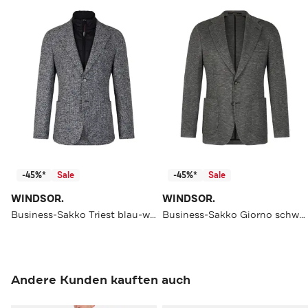
-45%*
Sale
-45%*
Sale
WINDSOR.
WINDSOR.
Business-Sakko Triest blau-weiß gemustert Regular Fit
Business-Sakko Giorno schwarz-grau gemustert Regular Fit
Andere Kunden kauften auch