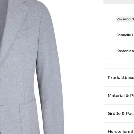
Versand 
Schnelle 
Kostenlo
Produktbes
Material & P
Größe & Pas
Herstellerin