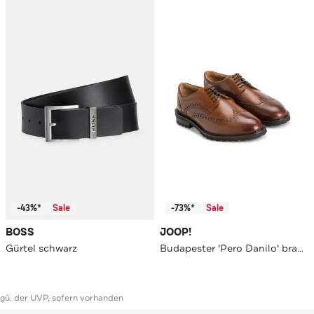
-43%*
Sale
-73%*
Sale
BOSS
JOOP!
Gürtel schwarz
Budapester 'Pero Danilo' braun
ggü. der UVP, sofern vorhanden