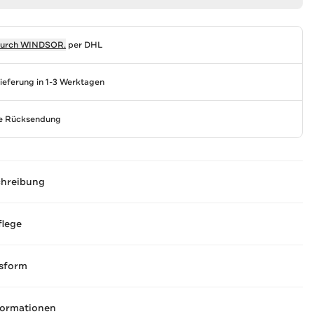
durch
WINDSOR.
per DHL
Lieferung in 1-3 Werktagen
se Rücksendung
chreibung
flege
sform
formationen