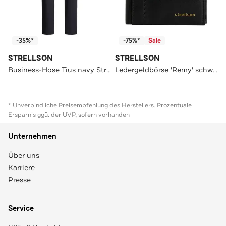
-35%*
-75%*
Sale
STRELLSON
STRELLSON
Business-Hose Tius navy Straight
Ledergeldbörse 'Remy' schwarz
* Unverbindliche Preisempfehlung des Herstellers. Prozentuale
Ersparnis ggü. der UVP, sofern vorhanden
Unternehmen
Über uns
Karriere
Presse
Service