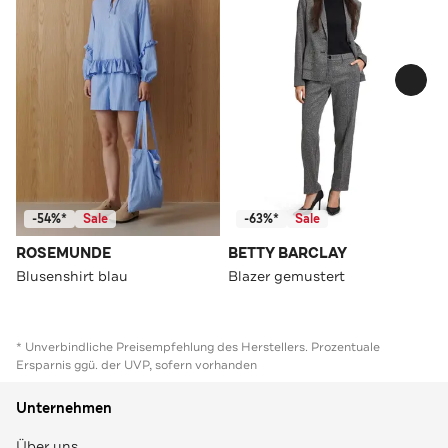
-54%*
Sale
-63%*
Sale
ROSEMUNDE
BETTY BARCLAY
Blusenshirt blau
Blazer gemustert
* Unverbindliche Preisempfehlung des Herstellers. Prozentuale
Ersparnis ggü. der UVP, sofern vorhanden
Unternehmen
Über uns