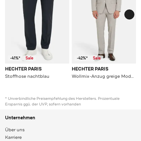
-41%*
Sale
-42%*
Sale
HECHTER PARIS
HECHTER PARIS
Stoffhose nachtblau
Wollmix-Anzug greige Modern Fit
* Unverbindliche Preisempfehlung des Herstellers. Prozentuale
Ersparnis ggü. der UVP, sofern vorhanden
Unternehmen
Über uns
Karriere