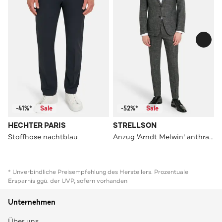
-41%*
Sale
-52%*
Sale
HECHTER PARIS
STRELLSON
Stoffhose nachtblau
Anzug 'Arndt Melwin' anthrazit
* Unverbindliche Preisempfehlung des Herstellers. Prozentuale
Ersparnis ggü. der UVP, sofern vorhanden
Unternehmen
Über uns