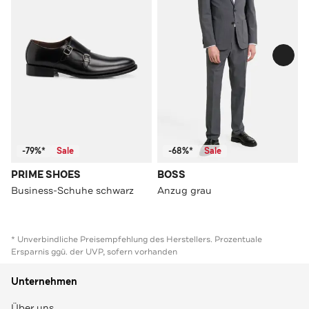
-79%*
Sale
-68%*
Sale
PRIME SHOES
BOSS
Business-Schuhe schwarz
Anzug grau
* Unverbindliche Preisempfehlung des Herstellers. Prozentuale
Ersparnis ggü. der UVP, sofern vorhanden
Unternehmen
Über uns