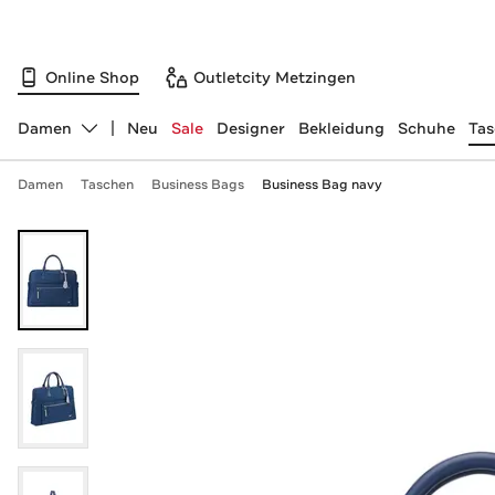
Online Shop
Outletcity Metzingen
Damen
Neu
Sale
Designer
Bekleidung
Schuhe
Ta
Abteilung ändern, ausgewählt:
Damen
Taschen
Business Bags
Business Bag navy