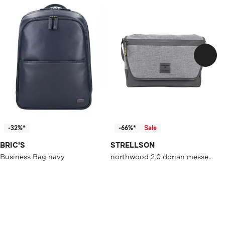
-32%*
-66%*
Sale
BRIC'S
STRELLSON
Business Bag navy
northwood 2.0 dorian messenger lhf