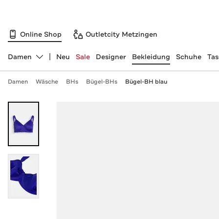
Online Shop
Outletcity Metzingen
Damen
Neu
Sale
Designer
Bekleidung
Schuhe
Ta
Abteilung ändern, ausgewählt:
Damen
Wäsche
BHs
Bügel-BHs
Bügel-BH blau