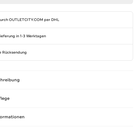
durch
OUTLETCITY.COM
per DHL
Lieferung in 1-3 Werktagen
se Rücksendung
chreibung
flege
formationen