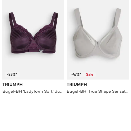
-35%*
-47%*
Sale
TRIUMPH
TRIUMPH
Bügel-BH 'Ladyform Soft' dunkellila
Bügel-BH 'True Shape Sensation' grau