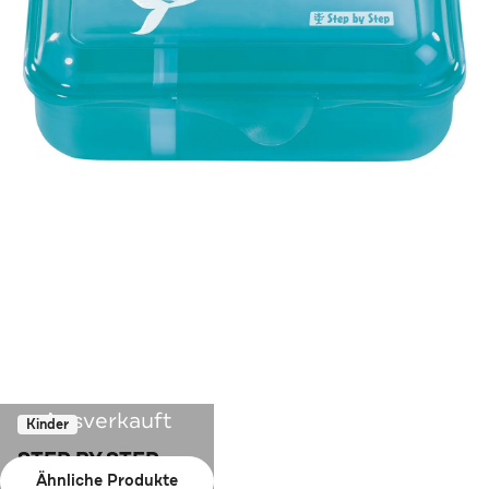
Ausverkauft
Kinder
STEP BY STEP
Ähnliche Produkte
Brotdose 18 cm