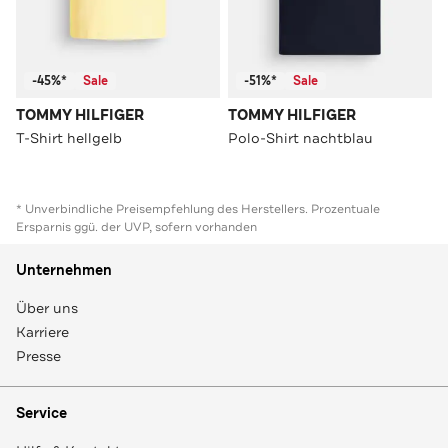
-45%*
Sale
-51%*
Sale
TOMMY HILFIGER
TOMMY HILFIGER
T-Shirt hellgelb
Polo-Shirt nachtblau
* Unverbindliche Preisempfehlung des Herstellers. Prozentuale
Ersparnis ggü. der UVP, sofern vorhanden
Unternehmen
Über uns
Karriere
Presse
Service