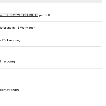
durch
LIFESTYLE DELIGHTS
per DHL
Lieferung in 1-3 Werktagen
se Rücksendung
chreibung
formationen