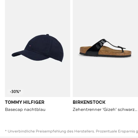
-30%*
TOMMY HILFIGER
BIRKENSTOCK
Basecap nachtblau
Zehentrenner 'Gizeh' schwarz unisex
* Unverbindliche Preisempfehlung des Herstellers. Prozentuale Ersparnis 