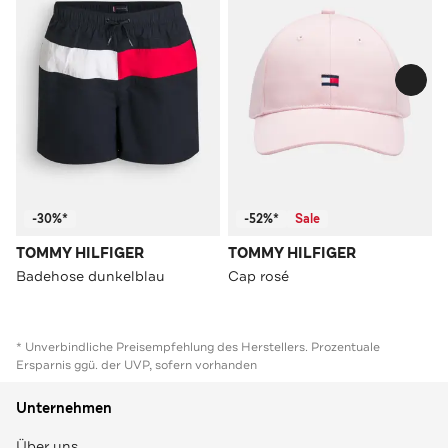
-30%*
-52%*
Sale
TOMMY HILFIGER
TOMMY HILFIGER
Badehose dunkelblau
Cap rosé
* Unverbindliche Preisempfehlung des Herstellers. Prozentuale
Ersparnis ggü. der UVP, sofern vorhanden
Unternehmen
Über uns