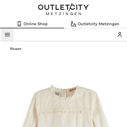
Online Shop
Outletcity Metzingen
Mein
Menü
Blusen