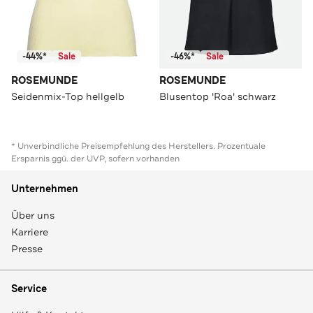
-44%*
Sale
-46%*
Sale
ROSEMUNDE
ROSEMUNDE
Seidenmix-Top hellgelb
Blusentop 'Roa' schwarz
* Unverbindliche Preisempfehlung des Herstellers. Prozentuale
Ersparnis ggü. der UVP, sofern vorhanden
Unternehmen
Über uns
Karriere
Presse
Service