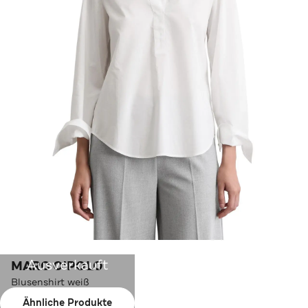
Ausverkauft
MARC O'POLO
Blusenshirt weiß
Ähnliche Produkte
Farbe:
weiß