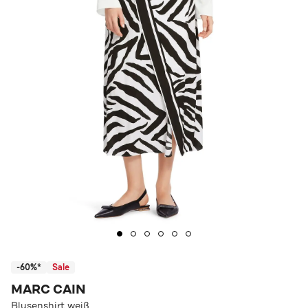
-60%*
Sale
MARC CAIN
Blusenshirt weiß