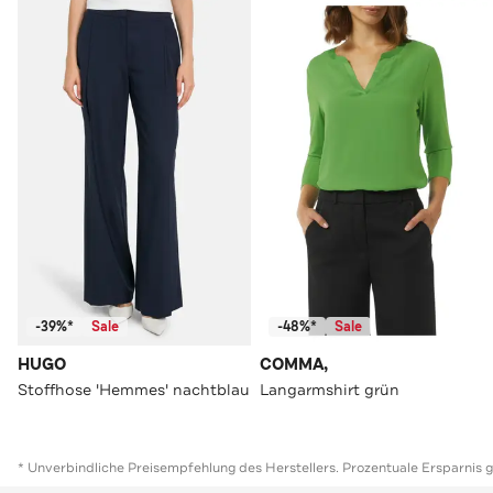
-39%*
Sale
-48%*
Sale
HUGO
COMMA,
Stoffhose 'Hemmes' nachtblau
Langarmshirt grün
* Unverbindliche Preisempfehlung des Herstellers. Prozentuale Ersparnis 