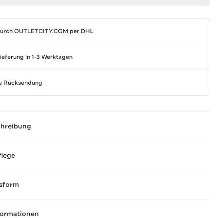
durch
OUTLETCITY.COM
per DHL
Lieferung in 1-3 Werktagen
se Rücksendung
chreibung
flege
sform
formationen