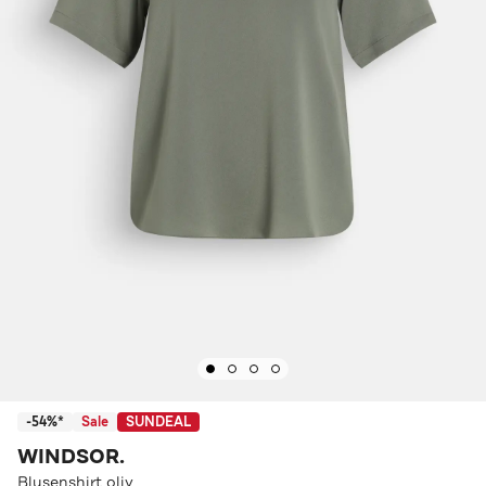
-54%*
Sale
SUNDEAL
WINDSOR.
Blusenshirt oliv