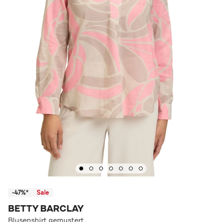
-47%*
Sale
BETTY BARCLAY
Blusenshirt gemustert