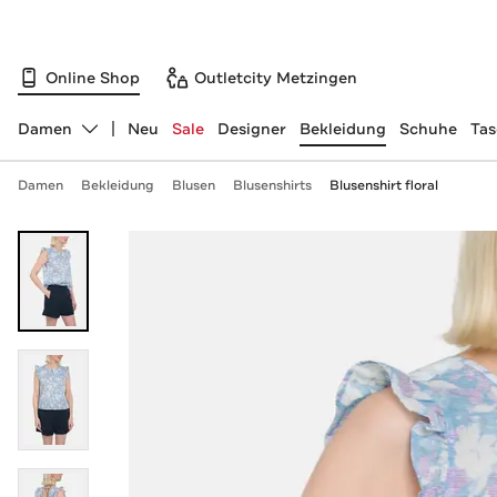
Online Shop
Outletcity Metzingen
Damen
Neu
Sale
Designer
Bekleidung
Schuhe
Ta
Abteilung ändern, ausgewählt:
Damen
Bekleidung
Blusen
Blusenshirts
Blusenshirt floral