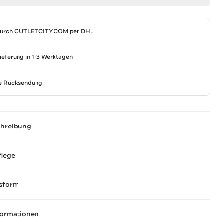
durch
OUTLETCITY.COM
per DHL
Lieferung in 1-3 Werktagen
se Rücksendung
chreibung
flege
sform
formationen