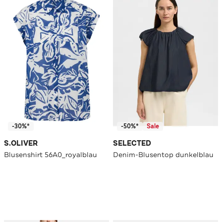
-30%*
-50%*
Sale
S.OLIVER
SELECTED
Blusenshirt 56A0_royalblau
Denim-Blusentop dunkelblau