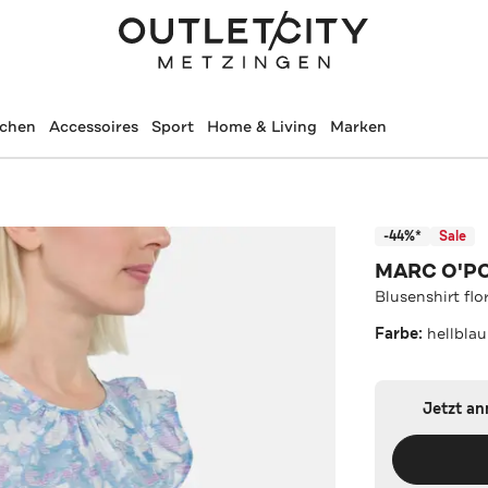
schen
Accessoires
Sport
Home & Living
Marken
-44%*
Sale
MARC O'P
Blusenshirt flo
Farbe:
hellblau
Jetzt a