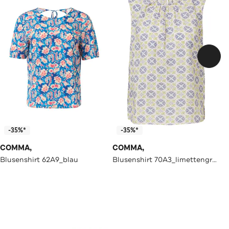
-35%*
-35%*
COMMA,
COMMA,
Blusenshirt 62A9_blau
Blusenshirt 70A3_limettengrün