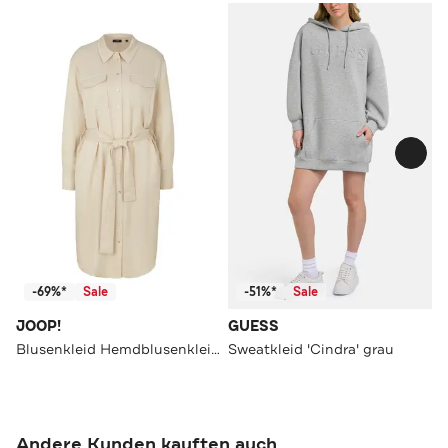
-69%*
Sale
-51%*
Sale
JOOP!
GUESS
Blusenkleid Hemdblusenkleid in Beige beige
Sweatkleid 'Cindra' grau
Andere Kunden kauften auch