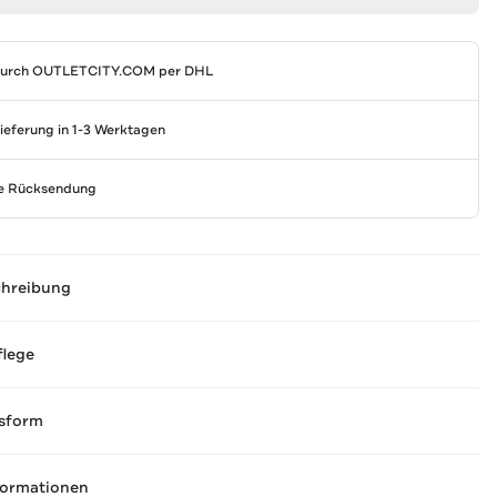
durch
OUTLETCITY.COM
per DHL
Lieferung in 1-3 Werktagen
se Rücksendung
chreibung
flege
sform
formationen