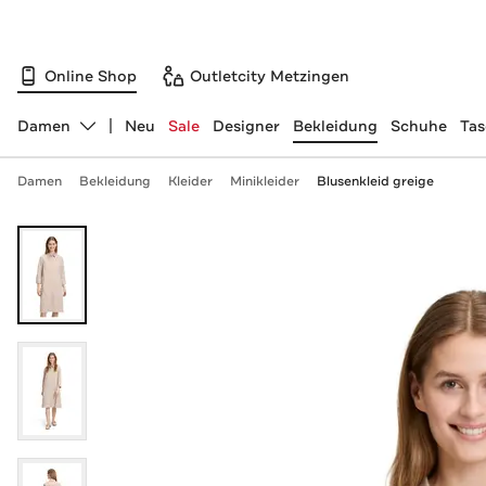
Online Shop
Outletcity Metzingen
Damen
Neu
Sale
Designer
Bekleidung
Schuhe
Ta
Abteilung ändern, ausgewählt:
Damen
Bekleidung
Kleider
Minikleider
Blusenkleid greige