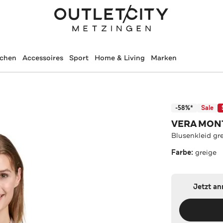
schen
Accessoires
Sport
Home & Living
Marken
-58%*
Sale
VERA MON
Blusenkleid gr
Farbe:
greige
Jetzt a