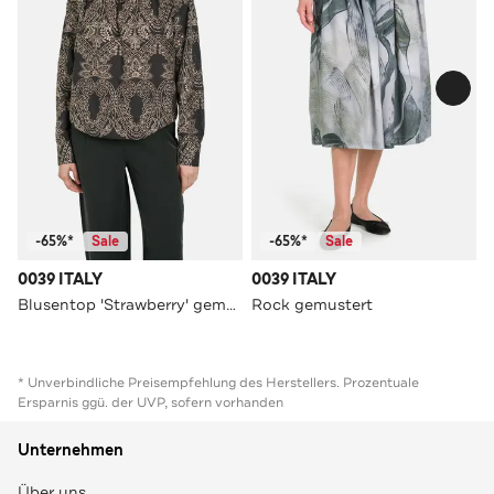
-65%*
Sale
-65%*
Sale
0039 ITALY
0039 ITALY
Blusentop 'Strawberry' gemustert
Rock gemustert
* Unverbindliche Preisempfehlung des Herstellers. Prozentuale
Ersparnis ggü. der UVP, sofern vorhanden
Unternehmen
Über uns