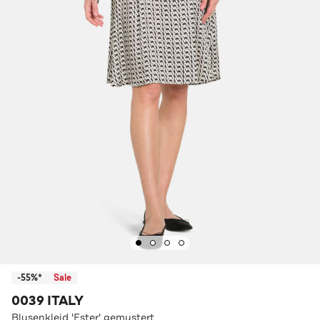
-55%*
Sale
0039 ITALY
Blusenkleid 'Ester' gemustert