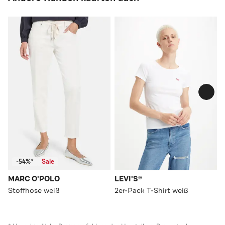
-54%*
Sale
MARC O'POLO
LEVI'S®
Stoffhose weiß
2er-Pack T-Shirt weiß