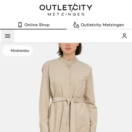
Online Shop
Outletcity Metzingen
Mein
Menü
Minikleider