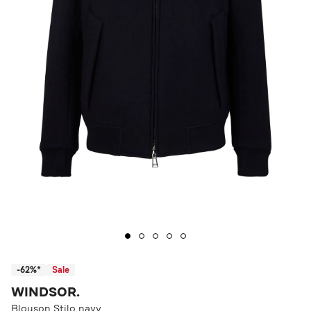
-62%*
Sale
WINDSOR.
Blouson Stilo navy