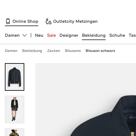
Online Shop
Outletcity Metzingen
Damen
Neu
Sale
Designer
Bekleidung
Schuhe
Ta
Abteilung ändern, ausgewählt:
Damen
Bekleidung
Jacken
Blousons
Blouson schwarz