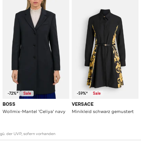
-72%*
Sale
-59%*
Sale
BOSS
VERSACE
Wollmix-Mantel 'Celiya' navy
Minikleid schwarz gemustert
ggü. der UVP, sofern vorhanden