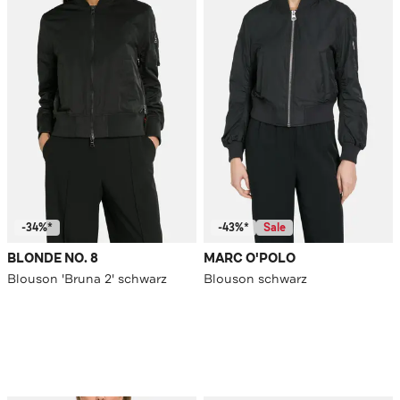
-34%*
-43%*
Sale
BLONDE NO. 8
MARC O'POLO
Blouson 'Bruna 2' schwarz
Blouson schwarz