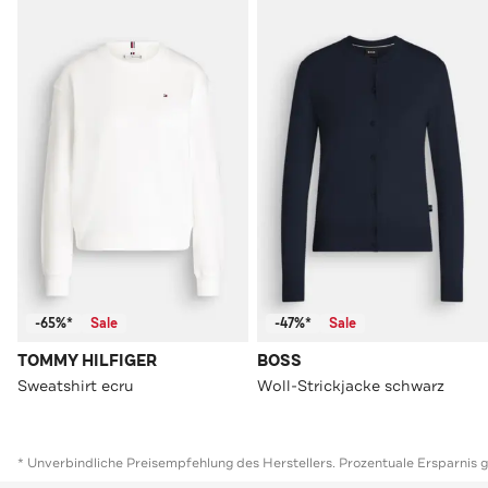
-65%*
Sale
-47%*
Sale
TOMMY HILFIGER
BOSS
Sweatshirt ecru
Woll-Strickjacke schwarz
* Unverbindliche Preisempfehlung des Herstellers. Prozentuale Ersparnis 