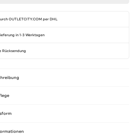
durch
OUTLETCITY.COM
per DHL
Lieferung in 1-3 Werktagen
se Rücksendung
chreibung
flege
sform
formationen