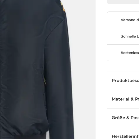
Versand 
Schnelle 
Kostenlo
Produktbes
Material & P
Größe & Pas
Herstellerin