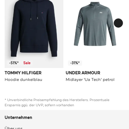
-51%*
Sale
-31%*
TOMMY HILFIGER
UNDER ARMOUR
Hoodie dunkelblau
Midlayer 'Ua Tech' petrol
* Unverbindliche Preisempfehlung des Herstellers. Prozentuale
Ersparnis ggü. der UVP, sofern vorhanden
Unternehmen
Über uns