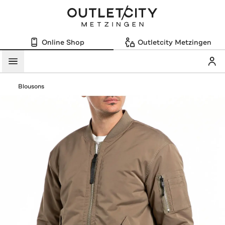
Online Shop
Outletcity Metzingen
Mein
Menü
Blousons