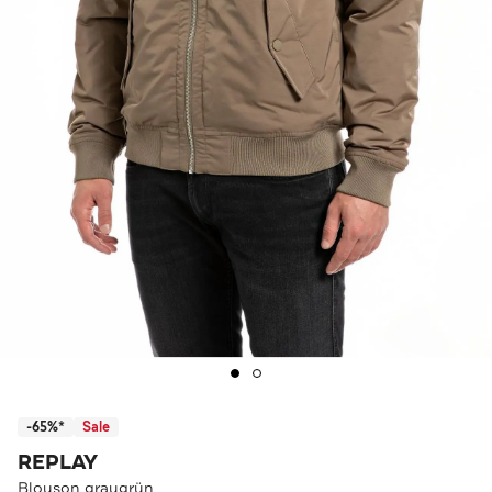
-65%*
Sale
REPLAY
Blouson graugrün