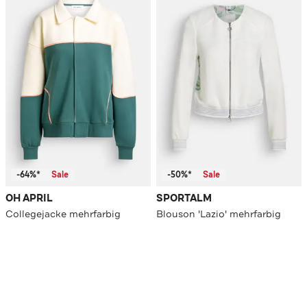
-64%*
Sale
-50%*
Sale
OH APRIL
SPORTALM
Collegejacke mehrfarbig
Blouson 'Lazio' mehrfarbig