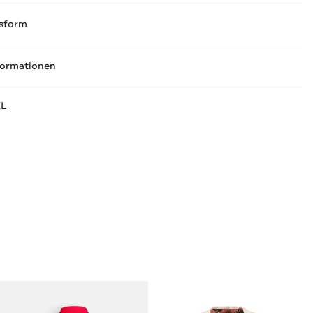
sform
formationen
EL