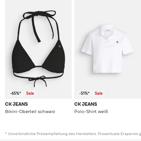
-65%*
Sale
-51%*
Sale
CK JEANS
CK JEANS
Bikini-Oberteil schwarz
Polo-Shirt weiß
* Unverbindliche Preisempfehlung des Herstellers. Prozentuale Ersparnis 