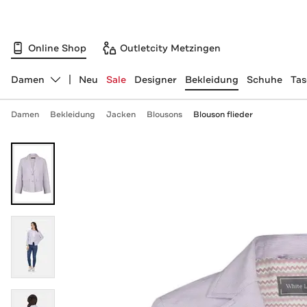
Online Shop
Outletcity Metzingen
Damen
Neu
Sale
Designer
Bekleidung
Schuhe
Ta
Abteilung ändern, ausgewählt:
Damen
Bekleidung
Jacken
Blousons
Blouson flieder