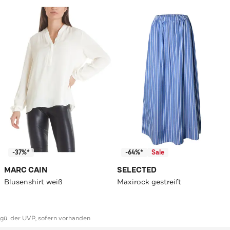
-37%*
-64%*
Sale
MARC CAIN
SELECTED
Blusenshirt weiß
Maxirock gestreift
ggü. der UVP, sofern vorhanden