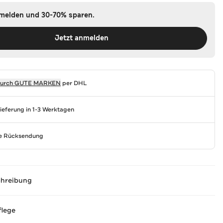
nmelden und 30-70% sparen.
Jetzt anmelden
durch
GUTE MARKEN
per DHL
Lieferung in 1-3 Werktagen
se Rücksendung
chreibung
flege