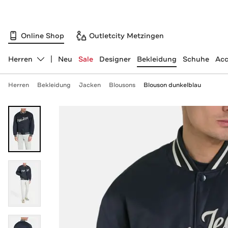
Online Shop
Outletcity Metzingen
Herren
Neu
Sale
Designer
Bekleidung
Schuhe
Acc
Abteilung ändern, ausgewählt:
Herren
Bekleidung
Jacken
Blousons
Blouson dunkelblau