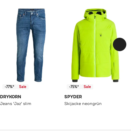
-77%*
Sale
-75%*
Sale
DRYKORN
SPYDER
Jeans 'Jaz' slim
Skijacke neongrün