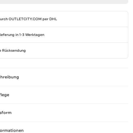
durch
OUTLETCITY.COM
per DHL
Lieferung in 1-3 Werktagen
se Rücksendung
chreibung
flege
sform
formationen