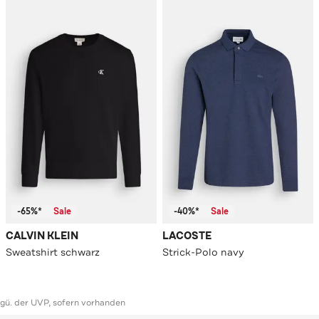
-65%*
Sale
-40%*
Sale
CALVIN KLEIN
LACOSTE
Sweatshirt schwarz
Strick-Polo navy
ggü. der UVP, sofern vorhanden