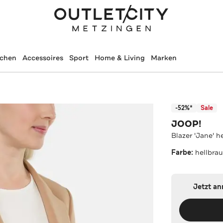
schen
Accessoires
Sport
Home & Living
Marken
-52%*
Sale
JOOP!
Blazer 'Jane' h
Farbe:
hellbra
Jetzt a