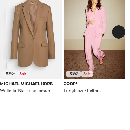
-52%*
Sale
-53%*
Sale
MICHAEL MICHAEL KORS
JOOP!
Wollmix-Blazer hellbraun
Longblazer hellrosa