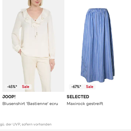
-45%*
Sale
-67%*
Sale
JOOP!
SELECTED
Blusenshirt 'Bastienne' ecru
Maxirock gestreift
ggü. der UVP, sofern vorhanden