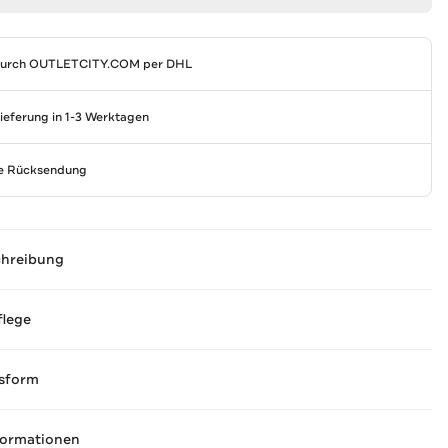
durch
OUTLETCITY.COM
per DHL
Lieferung in 1-3 Werktagen
se Rücksendung
chreibung
flege
sform
formationen