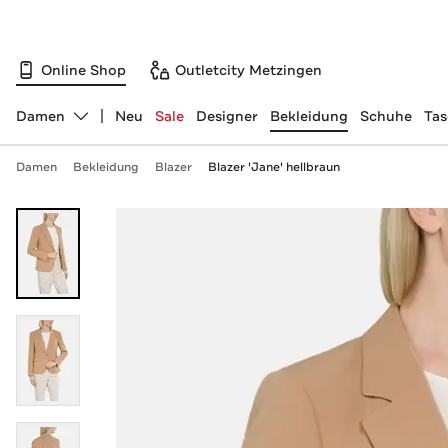
Online Shop
Outletcity Metzingen
Damen
Neu
Sale
Designer
Bekleidung
Schuhe
Ta
Abteilung ändern, ausgewählt:
Damen
Bekleidung
Blazer
Blazer 'Jane' hellbraun