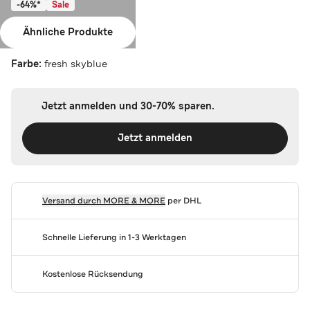
-64%*
Sale
MORE & MORE
Ähnliche Produkte
Blazer fresh skyblue
Farbe:
fresh skyblue
Jetzt anmelden und 30-70% sparen.
Jetzt anmelden
Versand durch
MORE & MORE
per DHL
Schnelle Lieferung in 1-3 Werktagen
Kostenlose Rücksendung