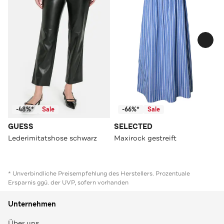
-48%*
Sale
-66%*
Sale
GUESS
SELECTED
Lederimitatshose schwarz
Maxirock gestreift
* Unverbindliche Preisempfehlung des Herstellers. Prozentuale
Ersparnis ggü. der UVP, sofern vorhanden
Unternehmen
Über uns