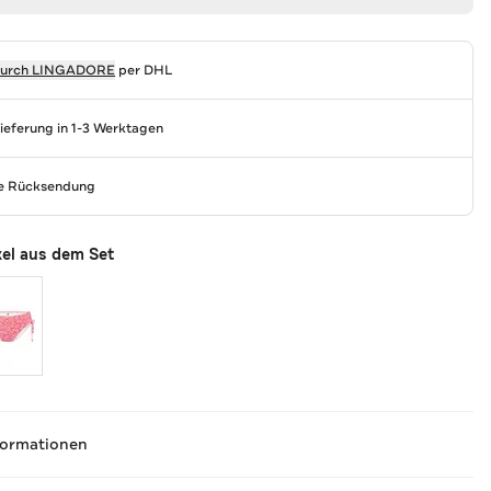
durch
LINGADORE
per DHL
Lieferung in 1-3 Werktagen
se Rücksendung
kel aus dem Set
formationen