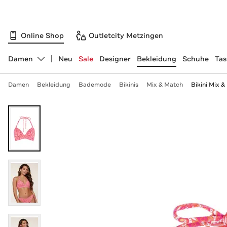
Online Shop
Outletcity Metzingen
Damen
Neu
Sale
Designer
Bekleidung
Schuhe
Ta
Abteilung ändern, ausgewählt:
Damen
Bekleidung
Bademode
Bikinis
Mix & Match
Bikini Mix &