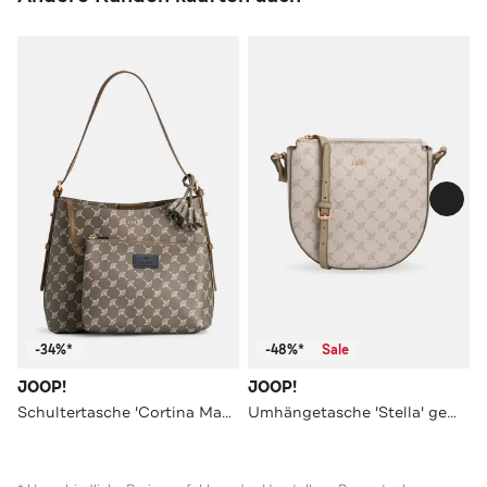
-34%*
-48%*
Sale
JOOP!
JOOP!
Schultertasche 'Cortina Maddy' gemustert
Umhängetasche 'Stella' gemustert