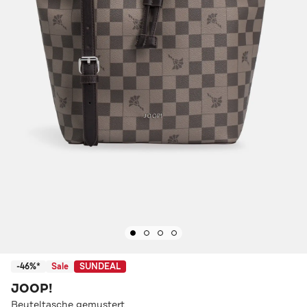
-46%*
Sale
SUNDEAL
JOOP!
Beuteltasche gemustert