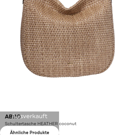
Ausverkauft
ABRO
Schultertasche HEATHER coconut
Ähnliche Produkte
Farbe:
coconut