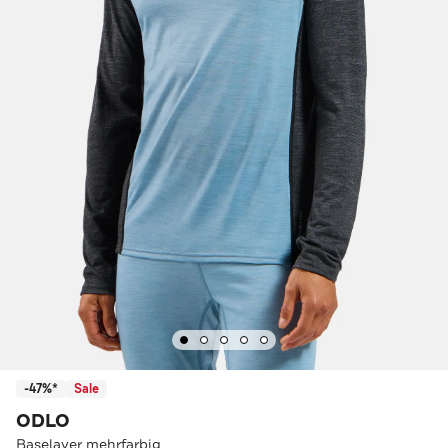
-47%*
Sale
ODLO
Baselayer mehrfarbig