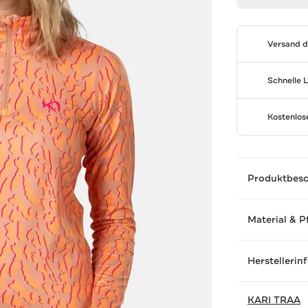
Versand 
Schnelle 
Kostenlo
Produktbes
Material & P
Herstellerin
KARI TRAA