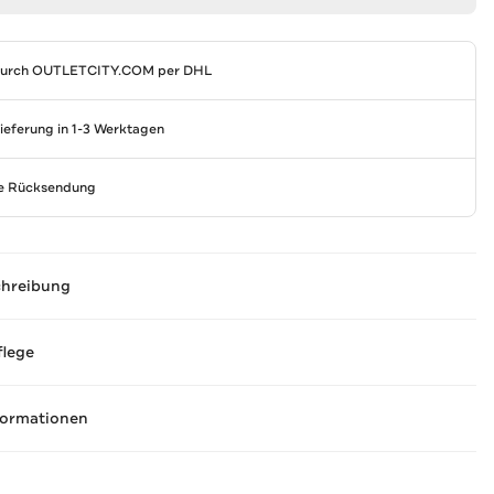
durch
OUTLETCITY.COM
per DHL
Lieferung in 1-3 Werktagen
se Rücksendung
chreibung
flege
formationen