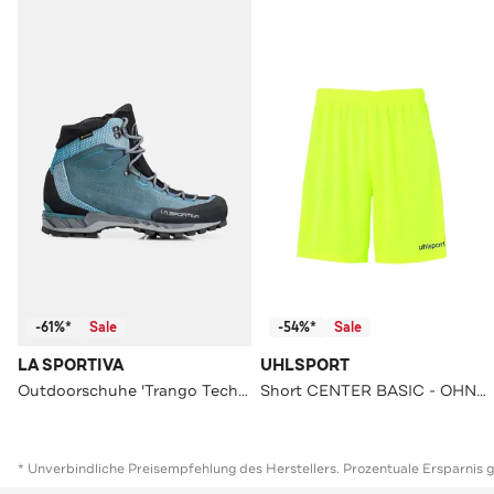
-61%*
Sale
-54%*
Sale
LA SPORTIVA
UHLSPORT
Outdoorschuhe 'Trango Tech GTX' mehrfarbig
Short CENTER BASIC - OHNE INNENSLIP fluo gelb/schwarz Straight
* Unverbindliche Preisempfehlung des Herstellers. Prozentuale Ersparnis 