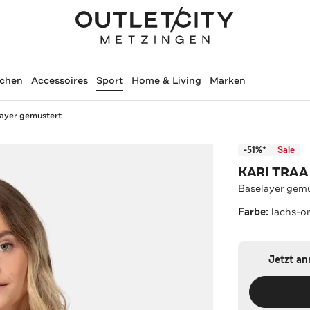
schen
Accessoires
Sport
Home & Living
Marken
ayer gemustert
-51%*
Sale
KARI TRAA
Baselayer gem
Farbe:
lachs-o
Jetzt a