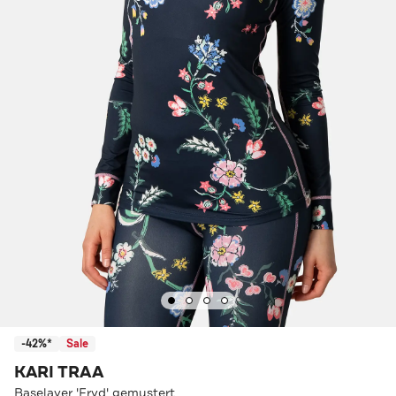
-42%*
Sale
KARI TRAA
Baselayer 'Fryd' gemustert