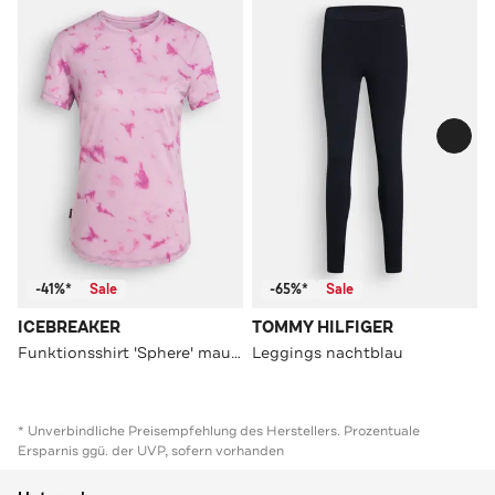
-41%*
Sale
-65%*
Sale
ICEBREAKER
TOMMY HILFIGER
Funktionsshirt 'Sphere' mauve
Leggings nachtblau
* Unverbindliche Preisempfehlung des Herstellers. Prozentuale
Ersparnis ggü. der UVP, sofern vorhanden