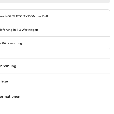
durch
OUTLETCITY.COM
per DHL
Lieferung in 1-3 Werktagen
se Rücksendung
chreibung
flege
formationen