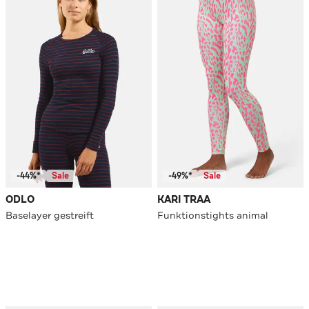
-44%*
Sale
-49%*
Sale
ODLO
KARI TRAA
Baselayer gestreift
Funktionstights animal