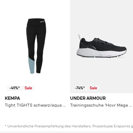
-49%*
Sale
-74%*
Sale
KEMPA
UNDER ARMOUR
Tight TIGHTS schwarz/aqua Slim
Trainingsschuhe 'Hovr Mega 3 Clone' schwarz
* Unverbindliche Preisempfehlung des Herstellers. Prozentuale Ersparnis 