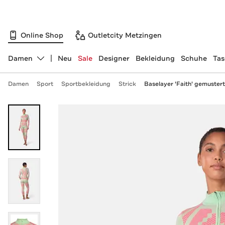
Online Shop
Outletcity Metzingen
Damen
Neu
Sale
Designer
Bekleidung
Schuhe
Ta
Abteilung ändern, ausgewählt:
Damen
Sport
Sportbekleidung
Strick
Baselayer 'Faith' gemustert