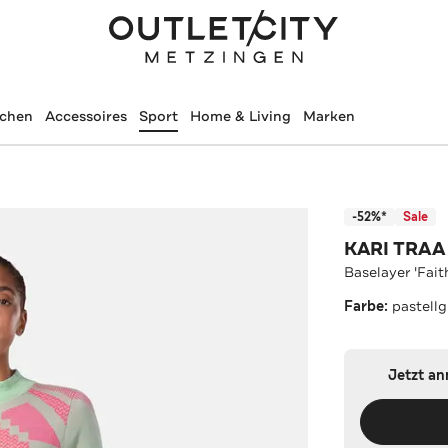
schen
Accessoires
Sport
Home & Living
Marken
-52%*
Sale
KARI TRAA
Baselayer 'Fai
Farbe:
pastell
Jetzt a