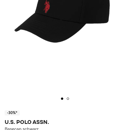
-30%*
U.S. POLO ASSN.
Basecap schwarz