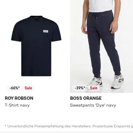
-66%*
Sale
-39%*
Sale
ROY ROBSON
BOSS ORANGE
T-Shirt navy
Sweatpants 'Dye' navy
* Unverbindliche Preisempfehlung des Herstellers. Prozentuale Ersparnis 