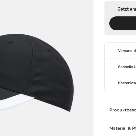
Jetzt a
Versand 
Schnelle 
Kostenlo
Produktbes
Material & P