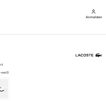
Anmelden
rz
-weiß