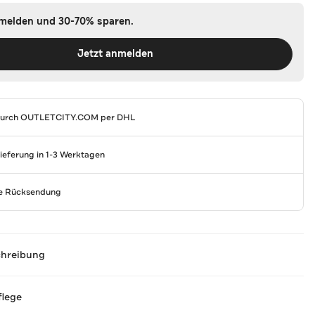
nmelden und 30-70% sparen.
Jetzt anmelden
durch
OUTLETCITY.COM
per DHL
Lieferung in 1-3 Werktagen
se Rücksendung
chreibung
flege