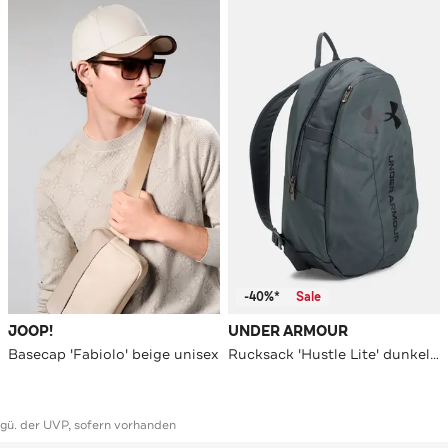
-40%*
Sale
JOOP!
UNDER ARMOUR
Basecap 'Fabiolo' beige unisex
Rucksack 'Hustle Lite' dunkelgrau
ggü. der UVP, sofern vorhanden