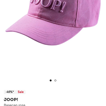
-49%*
Sale
JOOP!
Basecap rosa