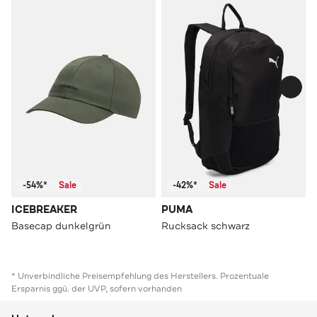
-54%*
Sale
-42%*
Sale
ICEBREAKER
PUMA
Basecap dunkelgrün
Rucksack schwarz
* Unverbindliche Preisempfehlung des Herstellers. Prozentuale
Ersparnis ggü. der UVP, sofern vorhanden