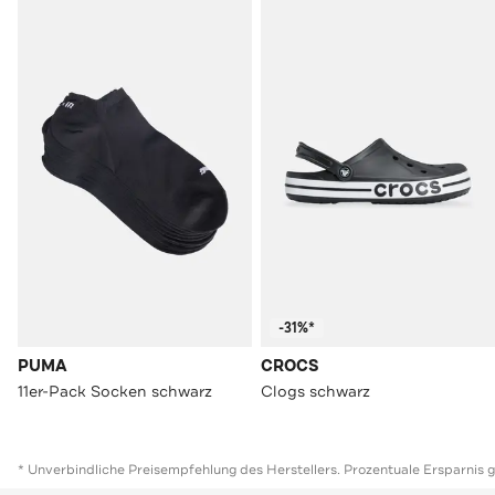
-31%*
PUMA
CROCS
11er-Pack Socken schwarz
Clogs schwarz
* Unverbindliche Preisempfehlung des Herstellers. Prozentuale Ersparnis 