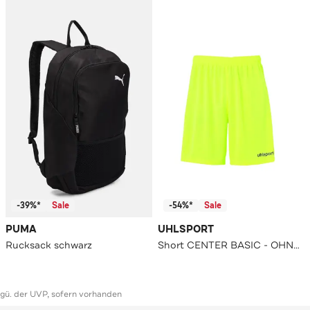
-39%*
Sale
-54%*
Sale
PUMA
UHLSPORT
Rucksack schwarz
Short CENTER BASIC - OHNE INNENSLIP fluo gelb/schwarz Straight
ggü. der UVP, sofern vorhanden