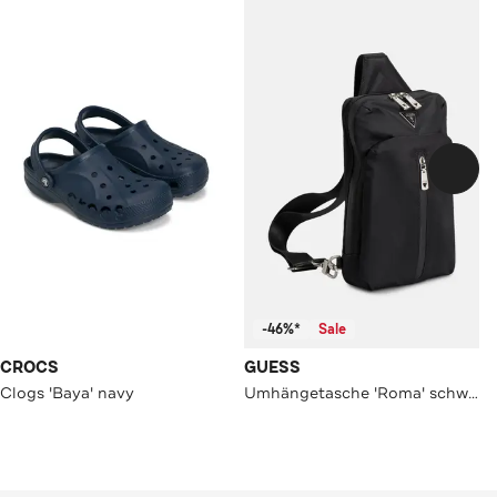
-46%*
Sale
CROCS
GUESS
Clogs 'Baya' navy
Umhängetasche 'Roma' schwarz