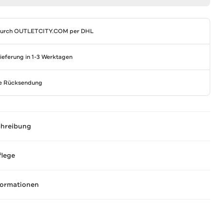
durch
OUTLETCITY.COM
per DHL
Lieferung in 1-3 Werktagen
se Rücksendung
chreibung
flege
formationen