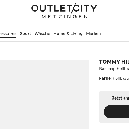
essoires
Sport
Wäsche
Home & Living
Marken
TOMMY HI
Basecap hellb
Farbe:
hellbra
Jetzt a