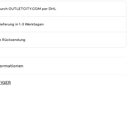
durch
OUTLETCITY.COM
per DHL
Lieferung in 1-3 Werktagen
se Rücksendung
formationen
FIGER