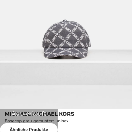
Ausverkauft
MICHAEL MICHAEL KORS
Basecap grau gemustert unisex
Ähnliche Produkte
Farbe:
grau-weiß