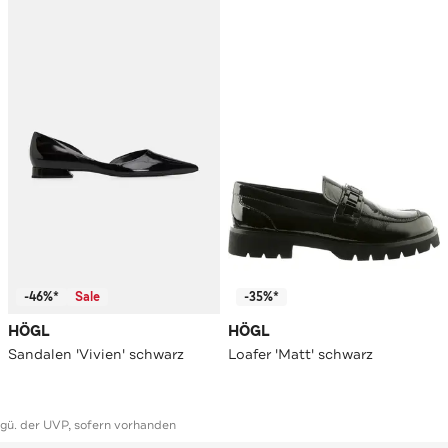
-46%*
Sale
-35%*
HÖGL
HÖGL
Sandalen 'Vivien' schwarz
Loafer 'Matt' schwarz
ggü. der UVP, sofern vorhanden