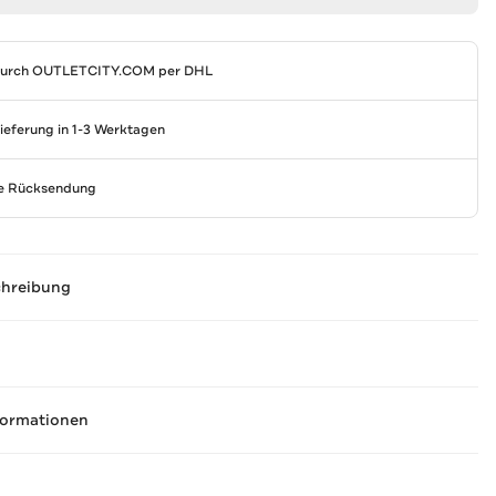
durch
OUTLETCITY.COM
per DHL
Lieferung in 1-3 Werktagen
se Rücksendung
chreibung
formationen