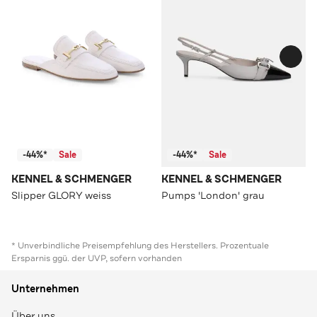
-44%*
Sale
-44%*
Sale
KENNEL & SCHMENGER
KENNEL & SCHMENGER
Slipper GLORY weiss
Pumps 'London' grau
* Unverbindliche Preisempfehlung des Herstellers. Prozentuale
Ersparnis ggü. der UVP, sofern vorhanden
Unternehmen
Über uns