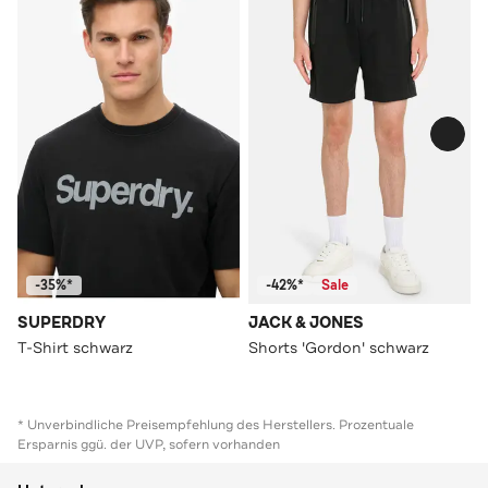
-35%*
-42%*
Sale
SUPERDRY
JACK & JONES
T-Shirt schwarz
Shorts 'Gordon' schwarz
* Unverbindliche Preisempfehlung des Herstellers. Prozentuale
Ersparnis ggü. der UVP, sofern vorhanden